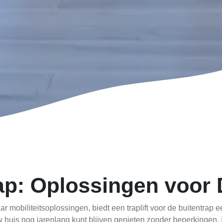
rap: Oplossingen voor
 mobiliteitsoplossingen, biedt een traplift voor de buitentrap e
 huis nog jarenlang kunt blijven genieten zonder beperkingen. I