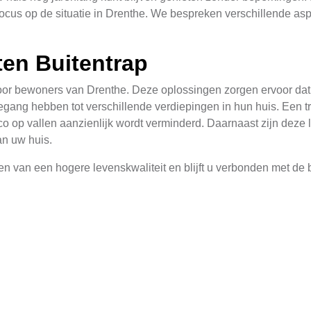
e focus op de situatie in Drenthe. We bespreken verschillende a
ten Buitentrap
en voor bewoners van Drenthe. Deze oplossingen zorgen ervoor d
ang hebben tot verschillende verdiepingen in hun huis. Een tra
co op vallen aanzienlijk wordt verminderd. Daarnaast zijn deze 
an uw huis.
eten van een hogere levenskwaliteit en blijft u verbonden met de
evenementen of activiteiten die plaatsvinden in verschillende d
l is voor een gelukkig en zelfstandig leven.
singen
eist een zorgvuldige aanpak, aangepast aan de unieke kenmerken
tvoeren om de specifieke behoeften van uw situatie te beoordel
uiste locatie voor de liftinstallatie.