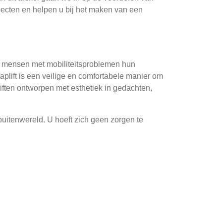
specten en helpen u bij het maken van een
at mensen met mobiliteitsproblemen hun
plift is een veilige en comfortabele manier om
liften ontworpen met esthetiek in gedachten,
 buitenwereld. U hoeft zich geen zorgen te
elen van uw stad. Trapliften bieden ook een
 van uw huis in Drenthe. Een ervaren
en. Dit omvat het meten van de lengte en