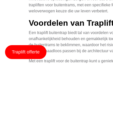
trapliften voor buitentrams, met een specifiek
weloverwogen keuze die uw leven verbetert.
Voordelen van Traplif
Een traplift buitentrap biedt tal van voordel
onafhankelijkheid behouden en gemakkelijk toeg
de buitentrams te beklimmen, waardoor het risi
zodat ze naadloos passen bij de architectuur v
Traplift offerte
Met een traplift voor de buitentrap kunt u geni
maken over het missen van belangrijke sociale 
gevoel van vrijheid en autonomie, wat essentiee
Installatie en Aanpas
De installatie van een traplift buitentrap ver
leverancier zal eerst een grondig onderzoek ui
breedte van de trap, evenals het bepalen van de j